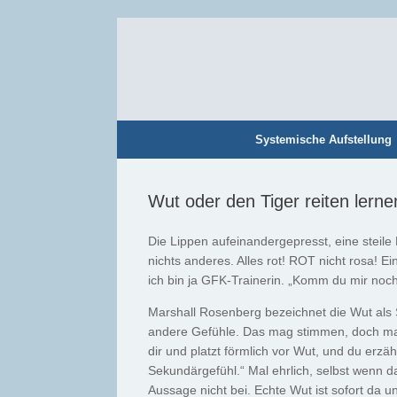
Zum
Inhalt
springen
Systemische Aufstellung
Wut oder den Tiger reiten lerne
Die Lippen aufeinandergepresst, eine steile 
nichts anderes. Alles rot! ROT nicht rosa! Ein
ich bin ja GFK-Trainerin. „Komm du mir noch
Marshall Rosenberg bezeichnet die Wut als
andere Gefühle. Das mag stimmen, doch man 
dir und platzt förmlich vor Wut, und du erzähl
Sekundärgefühl.“ Mal ehrlich, selbst wenn da
Aussage nicht bei. Echte Wut ist sofort da u