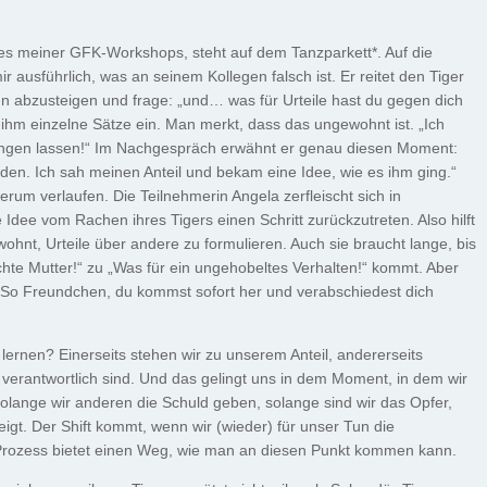
nes meiner GFK-Workshops, steht auf dem Tanzparkett*. Auf die
ir ausführlich, was an seinem Kollegen falsch ist. Er reitet den Tiger
 ihn abzusteigen und frage: „und… was für Urteile hast du gegen dich
n ihm einzelne Sätze ein. Man merkt, dass das ungewohnt ist. „Ich
 hängen lassen!“ Im Nachgespräch erwähnt er genau diesen Moment:
nden. Ich sah meinen Anteil und bekam eine Idee, wie es ihm ging.“
um verlaufen. Die Teilnehmerin Angela zerfleischt sich in
Idee vom Rachen ihres Tigers einen Schritt zurückzutreten. Also hilft
ewohnt, Urteile über andere zu formulieren. Auch sie braucht lange, bis
chte Mutter!“ zu „Was für ein ungehobeltes Verhalten!“ kommt. Aber
t: „So Freundchen, du kommst sofort her und verabschiedest dich
 lernen? Einerseits stehen wir zu unserem Anteil, andererseits
es verantwortlich sind. Und das gelingt uns in dem Moment, in dem wir
olange wir anderen die Schuld geben, solange sind wir das Opfer,
eigt. Der Shift kommt, wenn wir (wieder) für unser Tun die
ozess bietet einen Weg, wie man an diesen Punkt kommen kann.