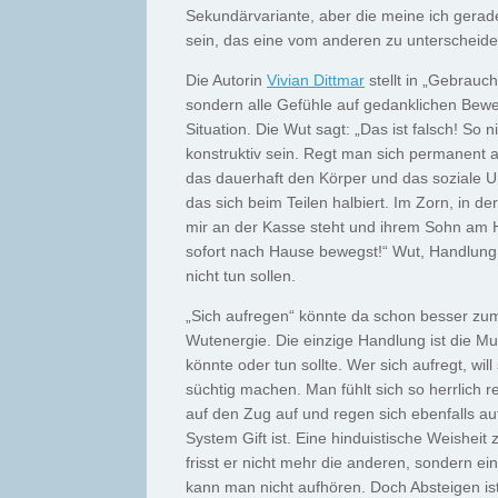
Sekundärvariante, aber die meine ich gerade
sein, das eine vom anderen zu unterscheide
Die Autorin
Vivian Dittmar
stellt in „Gebrauc
sondern alle Gefühle auf gedanklichen Bew
Situation. Die Wut sagt: „Das ist falsch! So
konstruktiv sein. Regt man sich permanent au
das dauerhaft den Körper und das soziale Umf
das sich beim Teilen halbiert. Im Zorn, in d
mir an der Kasse steht und ihrem Sohn am H
sofort nach Hause bewegst!“ Wut, Handlung, 
nicht tun sollen.
„Sich aufregen“ könnte da schon besser zum
Wutenergie. Die einzige Handlung ist die Mund
könnte oder tun sollte. Wer sich aufregt, wil
süchtig machen. Man fühlt sich so herrlich 
auf den Zug auf und regen sich ebenfalls a
System Gift ist. Eine hinduistische Weisheit 
frisst er nicht mehr die anderen, sondern ei
kann man nicht aufhören. Doch Absteigen is