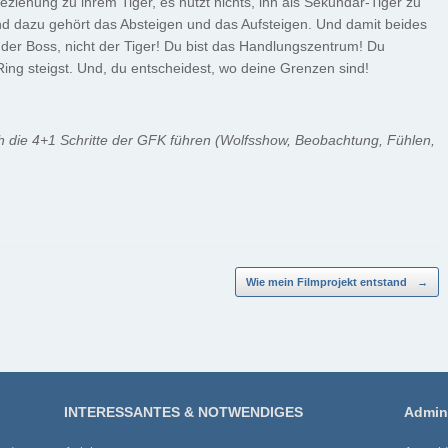
ziehung zu ihrem Tiger, es nützt nichts, ihn als Sekundär-Tiger zu
nd dazu gehört das Absteigen und das Aufsteigen. Und damit beides
t der Boss, nicht der Tiger! Du bist das Handlungszentrum! Du
Ring steigst. Und, du entscheidest, wo deine Grenzen sind!
h die 4+1 Schritte der GFK führen (Wolfsshow, Beobachtung, Fühlen,
Wie mein Filmprojekt entstand
→
INTERESSANTES & NOTWENDIGES
Admini