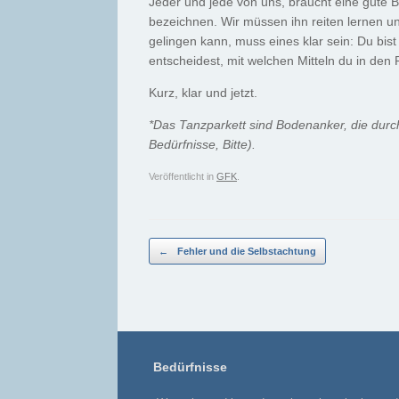
Jeder und jede von uns, braucht eine gute Be
bezeichnen. Wir müssen ihn reiten lernen u
gelingen kann, muss eines klar sein: Du bis
entscheidest, mit welchen Mitteln du in den 
Kurz, klar und jetzt.
*Das Tanzparkett sind Bodenanker, die durc
Bedürfnisse, Bitte).
Veröffentlicht in
GFK
.
Beitragsnavigation
←
Fehler und die Selbstachtung
Bedürfnisse