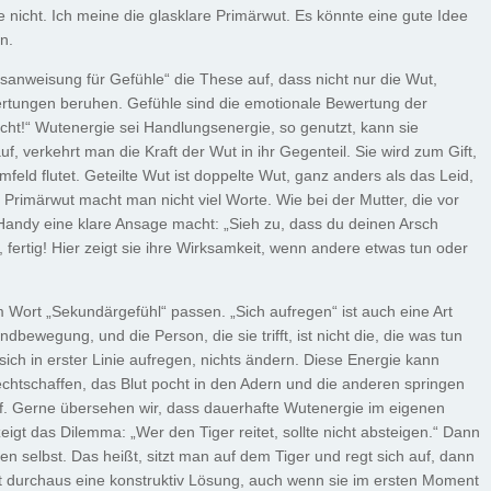
 nicht. Ich meine die glasklare Primärwut. Es könnte eine gute Idee
n.
hsanweisung für Gefühle“ die These auf, dass nicht nur die Wut,
ertungen beruhen. Gefühle sind die emotionale Bewertung der
 nicht!“ Wutenergie sei Handlungsenergie, so genutzt, kann sie
f, verkehrt man die Kraft der Wut in ihr Gegenteil. Sie wird zum Gift,
eld flutet. Geteilte Wut ist doppelte Wut, ganz anders als das Leid,
er Primärwut macht man nicht viel Worte. Wie bei der Mutter, die vor
andy eine klare Ansage macht: „Sieh zu, dass du deinen Arsch
fertig! Hier zeigt sie ihre Wirksamkeit, wenn andere etwas tun oder
 Wort „Sekundärgefühl“ passen. „Sich aufregen“ ist auch eine Art
bewegung, und die Person, die sie trifft, ist nicht die, die was tun
l sich in erster Linie aufregen, nichts ändern. Diese Energie kann
rechtschaffen, das Blut pocht in den Adern und die anderen springen
uf. Gerne übersehen wir, dass dauerhafte Wutenergie im eigenen
zeigt das Dilemma: „Wer den Tiger reitet, sollte nicht absteigen.“ Dann
nen selbst. Das heißt, sitzt man auf dem Tiger und regt sich auf, dann
t durchaus eine konstruktiv Lösung, auch wenn sie im ersten Moment